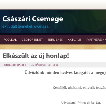
extrudált termékek gyártása
FŐOLDAL
CÉGTÖRTÉNET
TERMÉKEK
AKTUÁLIS
PARTNEREIN
POSTED BY BANDIT
ON MÁRCIUS - 23 - 2011
Üdvözlünk minden kedves látogatót a megúj
Reméljük újításaink elnyerik tetszés
Üdvözlettel:
Vincze és Tsa. Kft.